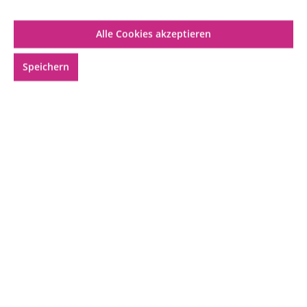
Alle Cookies akzeptieren
Speichern
Geeignet für:
Mischung:
14,99 €*
Preise inkl. MwSt. zzgl. Versandkosten
Voraussichtliche Lieferung am
12.08.2026
(Versand
am 10.08.2026).