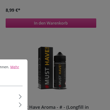
8,99 €*
In den Warenkorb
en.
Mehr Informationen ...
önnen.
Mehr
10ml Must Have Aroma - # - (Longfill in