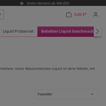
Gratis-Versand ab 49€ (DE)
0,00 €*
Warenkorb e
Liquid Probierset
Beliebter Liquid Geschmack
A
melone. Unser Wassermelonen-Liquid ist ohne Nikotin, mit