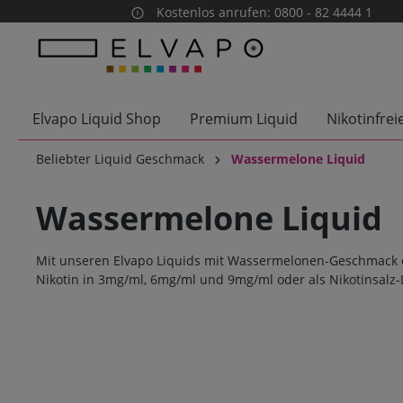
Kostenlos anrufen: 0800 - 82 4444 1
springen
Zur Hauptnavigation springen
Elvapo Liquid Shop
Premium Liquid
Nikotinfrei
Beliebter Liquid Geschmack
Wassermelone Liquid
Wassermelone Liquid
Mit unseren Elvapo Liquids mit Wassermelonen-Geschmack e
Nikotin in 3mg/ml, 6mg/ml und 9mg/ml oder als Nikotinsalz-L