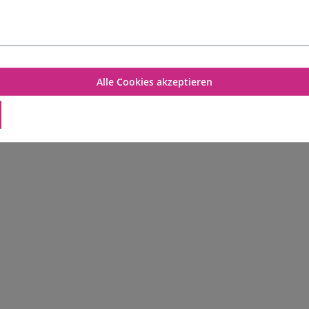
Nikotinsalz
Inhalt:
0.01 Liter
(969,00 €* / 1 Liter)
9,69 €*
Alle Cookies akzeptieren
In den Warenkorb