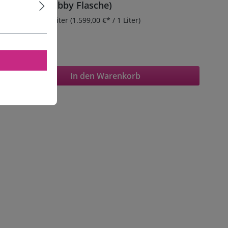
120ml Chubby Flasche)
Inhalt:
0.01 Liter
(1.599,00 €* / 1 Liter)
15,99 €*
In den Warenkorb