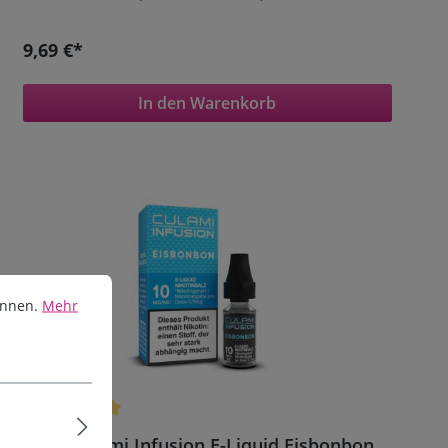
9,69 €*
In den Warenkorb
en.
Mehr Informationen ...
önnen.
Mehr
Durchschnittliche Bewertung von 5 von 5 Sternen
10ml Culami Infusion E-Liquid Eisbonbon