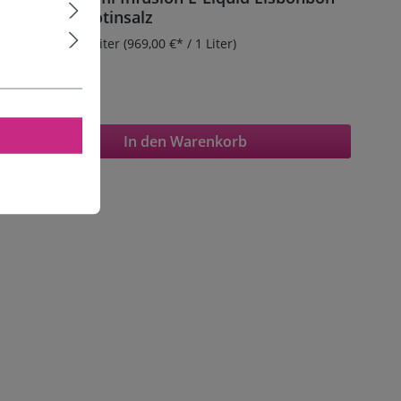
10mg Nikotinsalz
Inhalt:
0.01 Liter
(969,00 €* / 1 Liter)
9,69 €*
In den Warenkorb