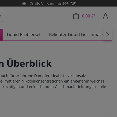
Gratis-Versand ab 49€ (DE)
0,00 €*
Warenkorb e
Liquid Probierset
Beliebter Liquid Geschmack
A
m Überblick
auch für erfahrene Dampfer ideal ist. Nikotinsalz
 bei mittleren Nikotinkonzentrationen ein angenehm weiches
zu fruchtigen und erfrischenden Geschmacksrichtungen – alle