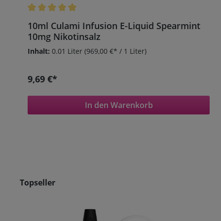
Durchschnittliche Bewertung von 5 von 5 Sternen
10ml Culami Infusion E-Liquid Spearmint
10mg Nikotinsalz
Inhalt:
0.01 Liter
(969,00 €* / 1 Liter)
9,69 €*
In den Warenkorb
Produktgalerie überspringen
Topseller