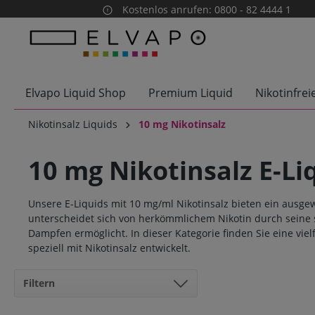
Kostenlos anrufen: 0800 - 82 4444 1
springen
Zur Hauptnavigation springen
Elvapo Liquid Shop
Premium Liquid
Nikotinfrei
Nikotinsalz Liquids
10 mg Nikotinsalz
10 mg Nikotinsalz E-Li
Unsere E-Liquids mit 10 mg/ml Nikotinsalz bieten ein ausgew
unterscheidet sich von herkömmlichem Nikotin durch seine s
Dampfen ermöglicht. In dieser Kategorie finden Sie eine vi
speziell mit Nikotinsalz entwickelt.
Filtern