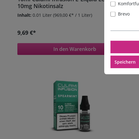
Komfortfu
10mg Nikotinsalz
Brevo
Inhalt:
0.01 Liter
(969,00 €* / 1 Liter)
9,69 €*
In den Warenkorb
Speichern