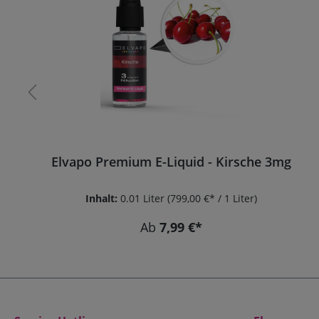
Durchschnittliche Bewertung von 5 von 5 Sternen
Elvapo Premium Nikotinsalz E-Liquid -
Tabak - Golden Spirit 20mg
Inhalt:
0.01 Liter
(869,00 €* / 1 Liter)
Ab
8,69 €*