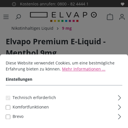
Kostenlos anrufen: 0800 - 82 4444 1
alt springen
Warenko
Nikotinhaltiges Liquid
9 mg
Elvapo Premium E-Liquid -
Menthol 9mg
Cookie-Voreinstellungen
Diese Website verwendet Cookies, um eine bestmögliche Erfahrun
Diese Website verwendet Cookies, um eine bestmögliche
Elvapo
Erfahrung bieten zu können.
Mehr Informationen ...
Einstellungen
Bildergalerie überspringen
Technisch erforderlich
Komfortfunktionen
Brevo