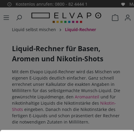
Kostenlos anrufen: 0800 - 82 4444 1
Mad
alt springen
Warenko
Liquid selbst mischen
Liquid-Rechner
Liquid-Rechner für Basen,
Aromen und Nikotin-Shots
Mit dem Elvapo Liquid-Rechner wird das Mischen von
eigenen E-Liquids deutlich einfacher. Ganz schnell
errechnet unser Kalkulator die exakten Angaben in
Millilitern für das selbstgemachte Wunsch-Liquid. Die
gewünschte Liquidmenge, den
Aromaanteil
und für
nikotinhaltige Liquids die Nikotinstärke des
Nikotin-
Shots
eingeben. Danach noch die Nikotinstärke des
fertigen E-Liquids und schon präsentiert der Rechner
die notwendigen Zutaten in Millilitern.
Cookie-Voreinstellungen
Diese Website verwendet Cookies, um eine bestmögliche Erfahrun
Eine Anleitung für den Rechner ist weiter unten zu