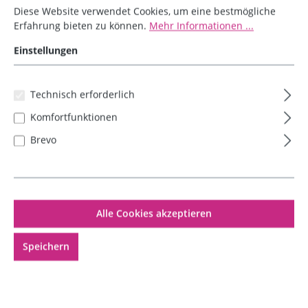
Diese Website verwendet Cookies, um eine bestmögliche
finden!
Erfahrung bieten zu können.
Mehr Informationen ...
Einstellungen
Liquid-Rechner
Technisch erforderlich
Zutaten und Mengen
Komfortfunktionen
eingeben
Brevo
Gewünschte Liquidmenge:
ml
Alle Cookies akzeptieren
Aroma-Anteil:
%
Speichern
Nikotinstärke Nikotinshot:
mg/ml