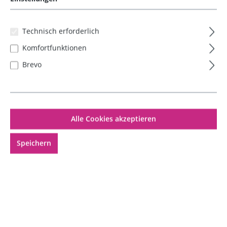
Technisch erforderlich
Komfortfunktionen
Brevo
Alle Cookies akzeptieren
Speichern
100ml Culami 0mg Basis Liquid
50PG/50VG
Inhalt:
0.1 Liter
(549,90 €* / 1 Liter)