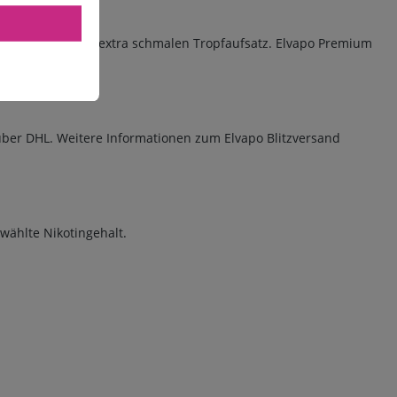
chluss und einen extra schmalen Tropfaufsatz. Elvapo Premium
über DHL. Weitere Informationen zum Elvapo Blitzversand
ewählte Nikotingehalt.