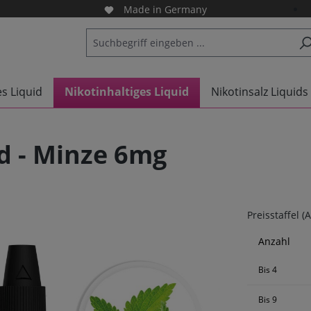
Made in Germany
es Liquid
Nikotinhaltiges Liquid
Nikotinsalz Liquids
d - Minze 6mg
Preisstaffel (
Anzahl
Bis
4
Bis
9