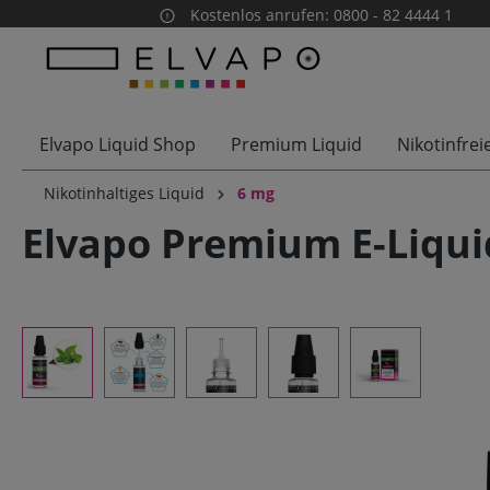
Kostenlos anrufen: 0800 - 82 4444 1
springen
Zur Hauptnavigation springen
Elvapo Liquid Shop
Premium Liquid
Nikotinfrei
Nikotinhaltiges Liquid
6 mg
Elvapo Premium E-Liqui
Bildergalerie überspringen