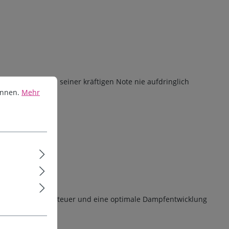
en.
Mehr Informationen ...
hmack, der trotz seiner kräftigen Note nie aufdringlich
önnen.
Mehr
n Geschmacksabenteuer und eine optimale Dampfentwicklung