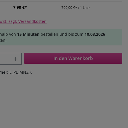
7,99 €*
799,00 €* / 1 Liter
MwSt. zzgl. Versandkosten
halb von
15 Minuten
bestellen und bis zum
10.08.2026
ten.
Anzahl: Gib den gewünschten Wert ein o
In den Warenkorb
mer:
E_PL_MNZ_6