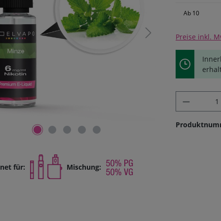
Ab
10
Preise inkl. 
Inner
erhal
Produkt 
Produktnum
net für:
Mischung: