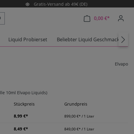
Gratis-Versand ab 49€ (DE)
0,00 €*
Warenkorb e
Liquid Probierset
Beliebter Liquid Geschmack
A
Elvapo
Alle 10ml Elvapo Liquids)
Stückpreis
Grundpreis
8,99 €*
899,00 €* / 1 Liter
8,49 €*
849,00 €* / 1 Liter