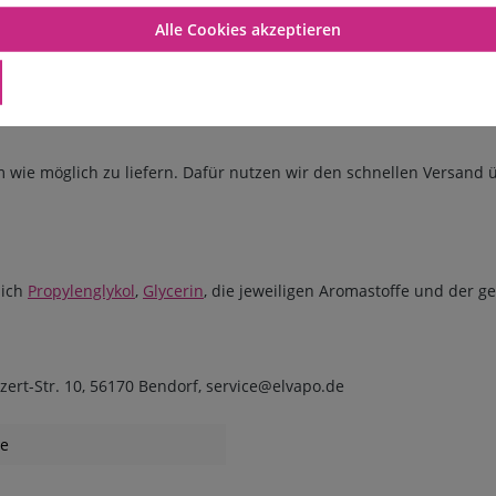
Alle Cookies akzeptieren
machen, besitzt jedes Premium E-Liquid einen kindersicheren Vers
wie möglich zu liefern. Dafür nutzen wir den schnellen Versand 
lich
Propylenglykol
,
Glycerin
, die jeweiligen Aromastoffe und der g
ert-Str. 10, 56170 Bendorf, service@elvapo.de
ze