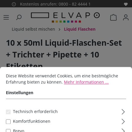
Kostenlos anrufen: 0800 - 82 4444 1
alt springen
Warenko
Liquid selbst mischen
Liquid Flaschen
10 x 50ml Liquid-Flaschen-Set
+ Trichter + Pipette + 10
Etiketten
Cookie-Voreinstellungen
Diese Website verwendet Cookies, um eine bestmögliche Erfahrun
Diese Website verwendet Cookies, um eine bestmögliche
Elvapo
Erfahrung bieten zu können.
Mehr Informationen ...
Einstellungen
Bildergalerie überspringen
Technisch erforderlich
Komfortfunktionen
Brevo