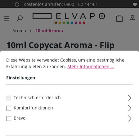
Kostenlos anrufen: 0800 - 82 4444 1
alt springen
Warenko
Aroma
10 ml Aroma
10ml Copycat Aroma - Flip
Cookie-Voreinstellungen
Diese Website verwendet Cookies, um eine bestmögliche Erfahrun
Flop Cat
Diese Website verwendet Cookies, um eine bestmögliche
Erfahrung bieten zu können.
Mehr Informationen ...
Culami
Einstellungen
Bildergalerie überspringen
Technisch erforderlich
Komfortfunktionen
Brevo