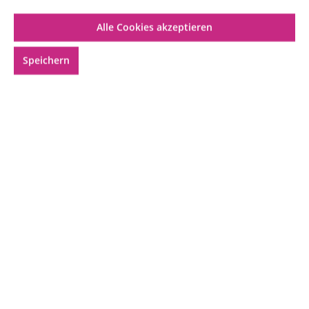
Alle Cookies akzeptieren
Speichern
Geeignet für:
Mischung:
10,99 €*
Inhalt:
0.01 Liter
(1.099,00 €* / 1 Liter)
Preise inkl. MwSt. zzgl. Versandkosten
Innerhalb von
einer Stunde
13 Minuten
bestellen
und
übermorgen, 08.08.2026
.
Produkt Anzahl: Gib den gewünschten Wer
In den Warenkorb
Produktnummer:
COC_EA_FLI