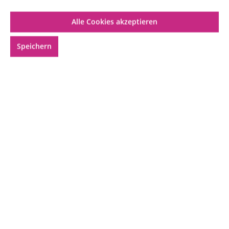
Alle Cookies akzeptieren
Speichern
Geeignet für:
Mischung:
10,99 €*
Inhalt:
0.01 Liter
(1.099,00 €* / 1 Liter)
Preise inkl. MwSt. zzgl. Versandkosten
Innerhalb von
4 Stunden
41 Minuten
bestellen
und
übermorgen, 08.08.2026
.
Produkt Anzahl: Gib den gewünschten Wer
In den Warenkorb
Produktnummer:
COC_EA_STD