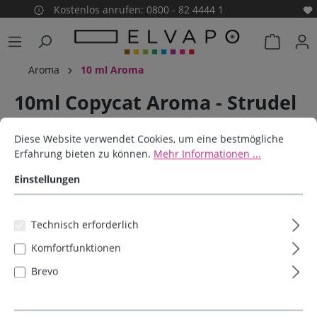
Kostenlos anrufen: 0800 - 82 4444 1
alt springen
Warenko
Aroma
10 ml Aroma
10ml Copycat Aroma - Strudel
Cookie-Voreinstellungen
Diese Website verwendet Cookies, um eine bestmögliche Erfahrun
Cat
Diese Website verwendet Cookies, um eine bestmögliche
Erfahrung bieten zu können.
Mehr Informationen ...
Culami
Einstellungen
Bildergalerie überspringen
Technisch erforderlich
Komfortfunktionen
Brevo