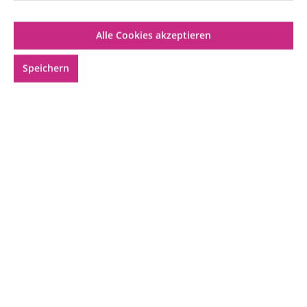
Alle Cookies akzeptieren
Speichern
Geeignet für:
Mischung:
15,99 €*
Inhalt:
0.01 Liter
(1.599,00 €* / 1 Liter)
Preise inkl. MwSt. zzgl. Versandkosten
Innerhalb von
11 Stunden
41 Minuten
bestellen
und
übermorgen, 08.08.2026
.