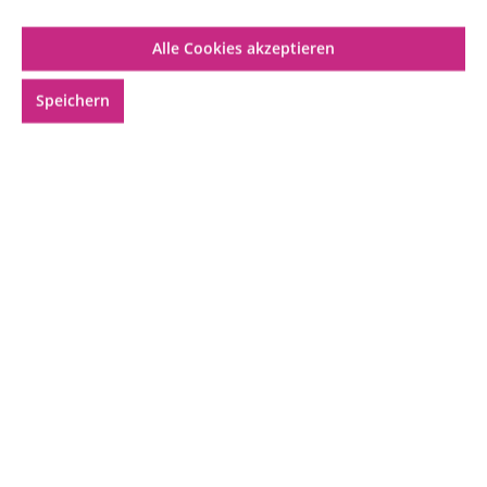
Alle Cookies akzeptieren
Speichern
Geeignet für:
Mischung:
39,99 €*
Inhalt:
0.05 Liter
(799,80 €* / 1 Liter)
Preise inkl. MwSt. zzgl. Versandkosten
Nicht mehr verfügbar