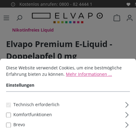
Kostenlos anrufen: 0800 - 82 4444 1
alt springen
Warenko
Nikotinfreies Liquid
Elvapo Premium E-Liquid -
Doppelapfel 0 mg
Cookie-Voreinstellungen
Diese Website verwendet Cookies, um eine bestmögliche Erfahrun
Diese Website verwendet Cookies, um eine bestmögliche
Elvapo
Erfahrung bieten zu können.
Mehr Informationen ...
Einstellungen
Bildergalerie überspringen
Technisch erforderlich
Komfortfunktionen
Brevo