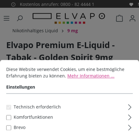
Kostenlos anrufen: 0800 - 82 4444 1
alt springen
Warenko
Nikotinhaltiges Liquid
9 mg
Elvapo Premium E-Liquid -
Tabak - Golden Spirit 9mg
Cookie-Voreinstellungen
Diese Website verwendet Cookies, um eine bestmögliche Erfahrun
Diese Website verwendet Cookies, um eine bestmögliche
Elvapo
Erfahrung bieten zu können.
Mehr Informationen ...
Einstellungen
Bildergalerie überspringen
Technisch erforderlich
Komfortfunktionen
Brevo