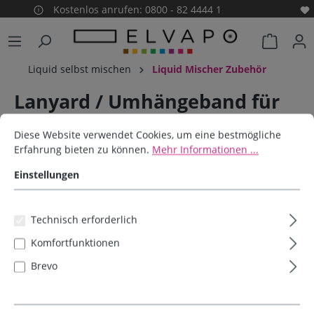
Kostenlos anrufen: 0800 - 82 4444 1
alt springen
Warenko
Liquid selbst mischen
Liquid Mischer Zubehör
Lanyard / Umhängeband für
Cookie-Voreinstellungen
Diese Website verwendet Cookies, um eine bestmögliche Erfahrun
E-Zigaretten
Diese Website verwendet Cookies, um eine bestmögliche
Erfahrung bieten zu können.
Mehr Informationen ...
Elvapo
Einstellungen
Bildergalerie überspringen
Technisch erforderlich
Komfortfunktionen
Brevo