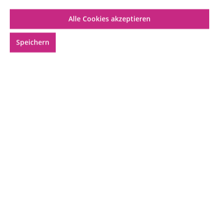
Alle Cookies akzeptieren
Speichern
Geeignet für:
Mischung:
3,99 €*
Preise inkl. MwSt. zzgl. Versandkosten
Voraussichtliche Lieferung am
12.08.2026
(Versand
am 10.08.2026).
Produkt Anzahl: Gib den gewünschten Wer
In den Warenkorb
Produktnummer:
E_LY_s_1